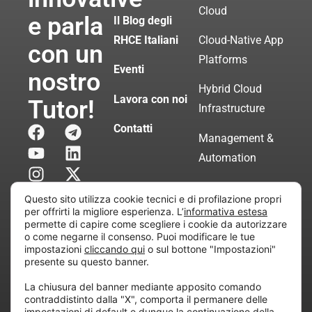
Cloud
e parla
Il Blog degli
RHCE Italiani
Cloud-Native App
con un
Platforms
Eventi
nostro
Hybrid Cloud
Lavora con noi
Tutor!
Infrastructure
Contatti
Management &
Automation
Servizi di
Questo sito utilizza cookie tecnici e di profilazione propri
Consulenza
per offrirti la migliore esperienza. L’
informativa estesa
permette di capire come scegliere i cookie da autorizzare
Certificata
o come negarne il consenso. Puoi modificare le tue
impostazioni
cliccando qui
o sul bottone "Impostazioni"
presente su questo banner.
Copyright © 2010 Extraordy S.r.l. – Società soggetta
La chiusura del banner mediante apposito comando
all’attività di direzione e coordinamento di “Project
contraddistinto dalla "X", comporta il permanere delle
Informatica”
impostazioni di default e dunque la continuazione della