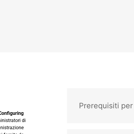
Prerequisiti pe
 Configuring
nistratori di
inistrazione