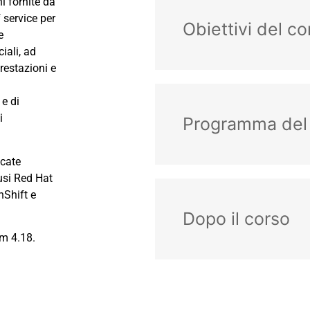
i fornite da
f service per
Obiettivi del co
e
iali, ad
restazioni e
 e di
i
Programma del
icate
lusi Red Hat
Shift e
Dopo il corso
rm 4.18.