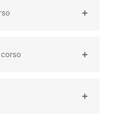
rso
 corso