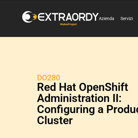
Azienda
Servizi
DO280
Red Hat OpenShift
Administration II:
Configuring a Produ
Cluster