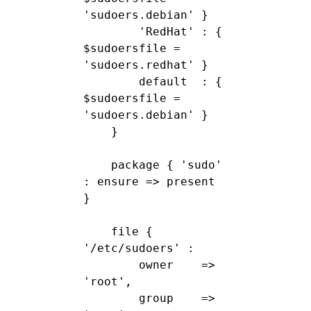
'sudoers.debian' }

        'RedHat' : { 
$sudoersfile = 
'sudoers.redhat' }

        default  : { 
$sudoersfile = 
'sudoers.debian' }

    }

    package { 'sudo' 
: ensure => present 
}

    file { 
'/etc/sudoers' :

        owner    => 
'root',

        group    => 