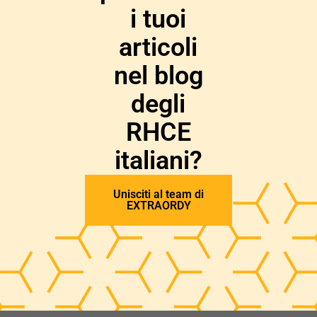
i tuoi
articoli
nel blog
degli
RHCE
italiani?
Unisciti al team di
EXTRAORDY