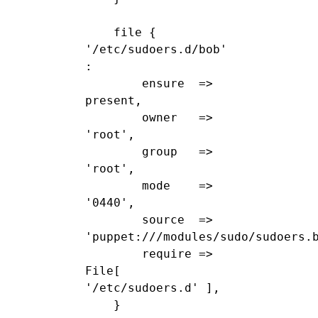
    file { 
'/etc/sudoers.d/bob' 
:

        ensure  => 
present,

        owner   => 
'root',

        group   => 
'root',

        mode    => 
'0440',

        source  => 
'puppet:///modules/sudo/sudoers.b
        require => 
File[ 
'/etc/sudoers.d' ],

    }
