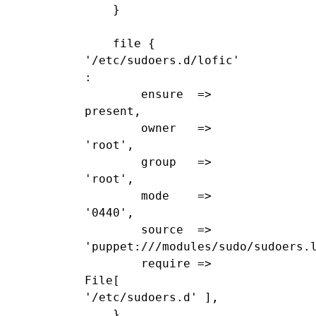
    }

    file { 
'/etc/sudoers.d/lofic' 
:

        ensure  => 
present,

        owner   => 
'root',

        group   => 
'root',

        mode    => 
'0440',

        source  => 
'puppet:///modules/sudo/sudoers.l
        require => 
File[ 
'/etc/sudoers.d' ],

    }
