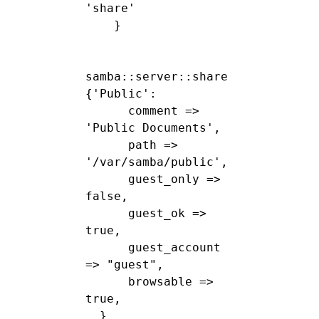
'share'

    }

samba::server::share 
{'Public':

      comment => 
'Public Documents',

      path => 
'/var/samba/public',

      guest_only => 
false,

      guest_ok => 
true,

      guest_account 
=> "guest",

      browsable => 
true,

  }
