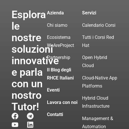
Esplora
Azienda
Servizi
le
Chi siamo
Calendario Corsi
nostre
Ecosistema
Tutti i Corsi Red
WeAreProject
Hat
soluzioni
innovative
Partnership
Open Hybrid
Cloud
e parla
Il Blog degli
RHCE Italiani
Cloud-Native App
con un
Platforms
Eventi
nostro
Hybrid Cloud
Lavora con noi
Tutor!
Infrastructure
Contatti
Management &
Automation