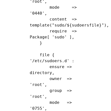
'root',

        mode     => 
'0440',

        content  => 
template("sudo/${sudoersfile}"),

        require  => 
Package[ 'sudo' ],

    }

    file { 
'/etc/sudoers.d' :

        ensure => 
directory,

        owner  => 
'root',

        group  => 
'root',

        mode   => 
'0755',
