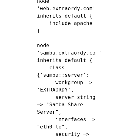
node 
'web.extraordy.com' 
inherits default {

    include apache

}

node 
'samba.extraordy.com' 
inherits default {

    class 
{'samba::server':

      workgroup => 
'EXTRAORDY',

      server_string 
=> "Samba Share 
Server",

      interfaces => 
"eth0 lo",

      security => 